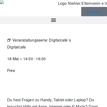
Kalender
Veranstaltungsserie:
Digitalcafe`s
Digitalcafe
18 Mai
>
14:30
:
16:30
Free
Du hast Fragen zu Handy, Tablet oder Laptop? Du
brauchst Hilfe mit Apps, Internet oder E-Mails? Dann