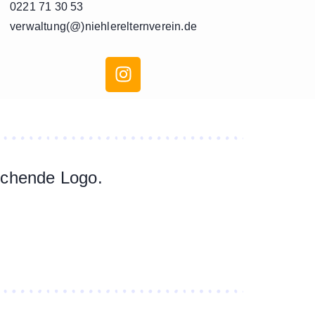
0221 71 30 53
verwaltung(@)niehlerelternverein.de
rechende Logo.