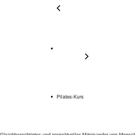
Pilates-Kurs
Gleichberechtigtes und respektvolles Miteinander von Mensch