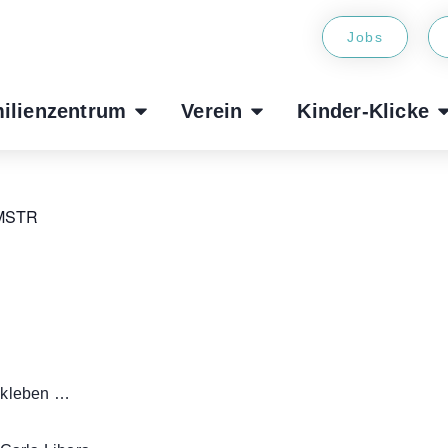
Jobs
ilienzentrum
Verein
Kinder-Klicke
 MSTR
, kleben …