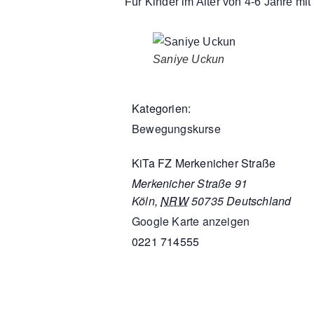
Für Kinder im Alter von 4-6 Jahre mi
Saniye Uckun
Kategorien:
Bewegungskurse
KiTa FZ Merkenicher Straße
Merkenicher Straße 91
Köln
,
NRW
50735
Deutschland
Google Karte anzeigen
0221 714555