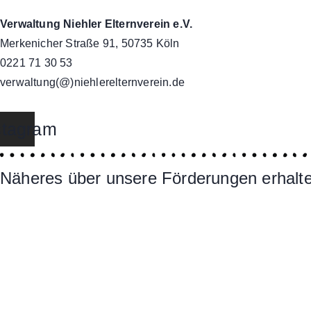
Verwaltung Niehler Elternverein e.V.
Merkenicher Straße 91, 50735 Köln
0221 71 30 53
verwaltung(@)niehlerelternverein.de
stagram
Näheres über unsere Förderungen erhalten