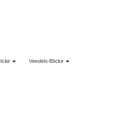
licke
Veedels-Blicke