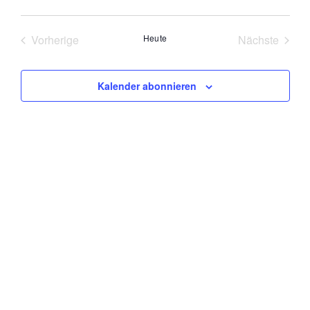
Datum
wählen.
Veranstaltungen
Veran
Vorherige
Heute
Nächste
Kalender abonnieren