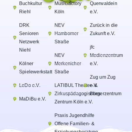
Buchkultur
Musicfactory
Querwaldein
Riehl
Köln
e.V.
DRK
NEV
Zurück in die
Senioren
Hamborner
Zukunft e.V.
Netzwerk
Straße
jfc
Niehl
NEV
Medienzentrum
Kölner
Merkenicher
e.V.
Spielewerkstatt
Straße
Zug um Zug
LeDo e.V.
LATIBUL Theater- &
e.V.
Zirkuspädagogisches
Bürgerzentrum
MaDiBu e.V.
Zentrum Köln e.V.
Praxis Jugendhilfe
Offene Familien- &
Erziehungsberatung