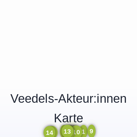
Veedels-Akteur:innen
Karte
9
13
1
3
11
10
7
4
5
12
14
6
2
8